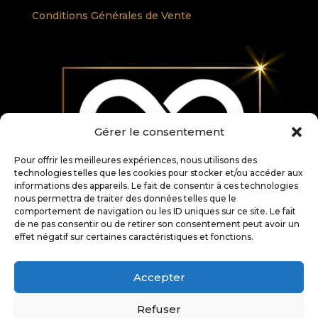
Conditions Générales de Vente
Gérer le consentement
Pour offrir les meilleures expériences, nous utilisons des
technologies telles que les cookies pour stocker et/ou accéder aux
informations des appareils. Le fait de consentir à ces technologies
nous permettra de traiter des données telles que le
comportement de navigation ou les ID uniques sur ce site. Le fait
de ne pas consentir ou de retirer son consentement peut avoir un
Ce site internet est la propriété de TEP Organisation. Ce site ne
effet négatif sur certaines caractéristiques et fonctions.
fait pas partie du site YouTube™, Google™, Facebook™, Google
Inc. ou Facebook Inc.
Accepter
Conformément au RGPD et à sa politique de confidentialité,
TEP Organisation ne communique pas de données
Refuser
privées à autrui.