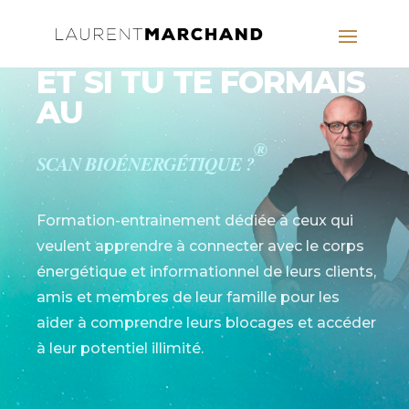
ET SI TU TE FORMAIS
AU
®
SCAN BIOÉNERGÉTIQUE ?
Formation-entrainement dédiée à ceux qui
veulent apprendre à connecter avec le corps
énergétique et informationnel de leurs clients,
amis et membres de leur famille pour les
aider à comprendre leurs blocages et accéder
à leur potentiel illimité.