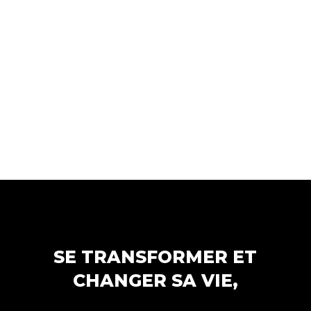
vous utiliserez pendant le
consulting vont vous bluffer et
bluffer votre entourage
SE TRANSFORMER ET
CHANGER SA VIE,