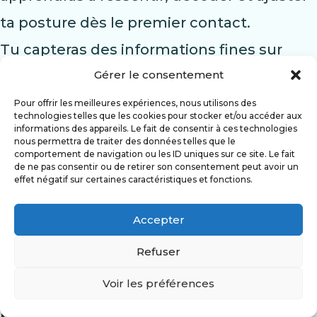
ta posture dès le premier contact.
Tu capteras des informations fines sur
Gérer le consentement
l’énergie d’une personne.
Tu sauras mieux reconnaître ce qui est
Pour offrir les meilleures expériences, nous utilisons des
technologies telles que les cookies pour stocker et/ou accéder aux
fluide, ce qui bloque, ce qui fatigue ou
informations des appareils. Le fait de consentir à ces technologies
nous permettra de traiter des données telles que le
comportement de navigation ou les ID uniques sur ce site. Le fait
déséquilibre.
de ne pas consentir ou de retirer son consentement peut avoir un
effet négatif sur certaines caractéristiques et fonctions.
Tu sauras aussi comment entrer en
relation, de façon plus juste, plus humaine,
Accepter
plus alignée.
Refuser
Ce que tu vas découvrir changera non
Voir les préférences
seulement ta manière d’accompagner…