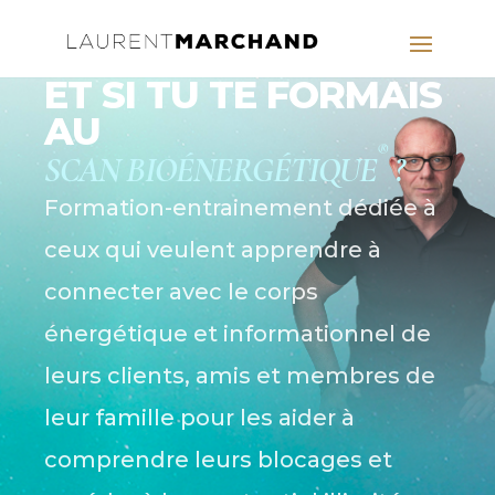
ET SI TU TE FORMAIS
AU
®
SCAN BIOÉNERGÉTIQUE
?
Formation-entrainement dédiée à
ceux qui veulent apprendre à
connecter avec le corps
énergétique et informationnel de
leurs clients, amis et membres de
leur famille pour les aider à
comprendre leurs blocages et