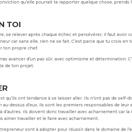
conviction qu’elle pourrait te rapporter quelque chose, prends l
N TOI
, se relever après chaque échec et persévérer, il faut avoir c
eneur car sans elle, rien ne se fait. C’est parce que tu crois e
r ton propre chef.
rras avancer d’un pas sûr, avec optimisme et détermination. C’e
te de ton projet.
ER
qu’ils ont tendance à se laisser aller. Ils n’ont pas de self-di
 au-dessus d’eux, ils sont les premiers responsables de leur en
à d’autres. Ils doivent donc travailler avec acharnement car la
s aimer travailler et le faire avec acharnement.
trepreneur sont à adopter pour réussir dans le domaine de l’ent