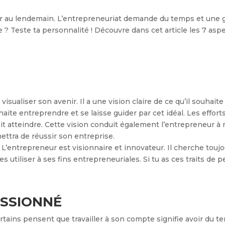
r au lendemain. L’entrepreneuriat demande du temps et une gr
 ? Teste ta personnalité ! Découvre dans cet article les 7 asp
isualiser son avenir. Il a une vision claire de ce qu’il souhai
ouhaite entreprendre et se laisse guider par cet idéal. Les effort
doit atteindre. Cette vision conduit également l’entrepreneur à
ettra de réussir son entreprise.
. L’entrepreneur est visionnaire et innovateur. Il cherche touj
les utiliser à ses fins entrepreneuriales. Si tu as ces traits de
ASSIONNÉ
rtains pensent que travailler à son compte signifie avoir du te