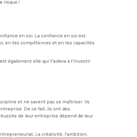
e risque !
onfiance en soi. La confiance en soi est
n toi, en tes compétences et en tes capacités
st également elle qui t’aidera à t’investir
scipline et ne savent pas se maîtriser. Ils
treprise. De ce fait, ils ont des
 réussite de leur entreprise dépend de leur
repreneuriat. La créativité, l’ambition,