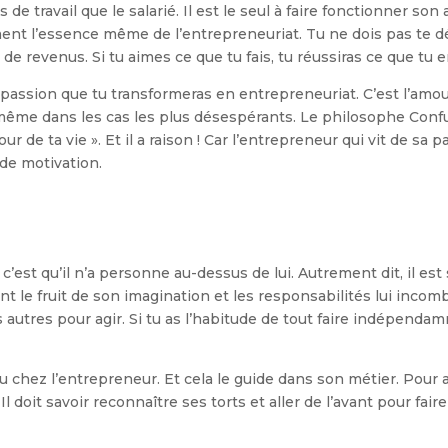
e travail que le salarié. Il est le seul à faire fonctionner son af
ment l’essence même de l’entrepreneuriat. Tu ne dois pas te d
 de revenus. Si tu aimes ce que tu fais, tu réussiras ce que tu 
passion que tu transformeras en entrepreneuriat. C’est l’amou
ême dans les cas les plus désespérants. Le philosophe Confuciu
our de ta vie ». Et il a raison ! Car l’entrepreneur qui vit de sa pa
de motivation.
, c’est qu’il n’a personne au-dessus de lui. Autrement dit, il e
ont le fruit de son imagination et les responsabilités lui in
utres pour agir. Si tu as l’habitude de tout faire indépendamm
chez l’entrepreneur. Et cela le guide dans son métier. Pour al
l doit savoir reconnaître ses torts et aller de l’avant pour faire