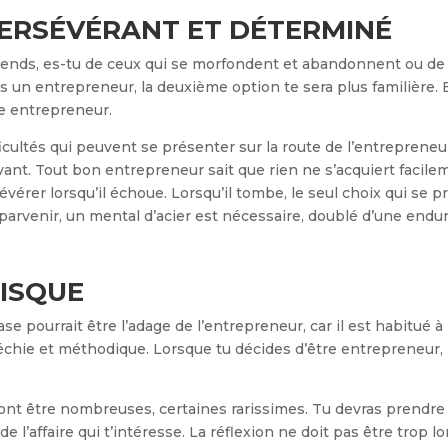
PERSÉVÉRANT ET DÉTERMINÉ
ends, es-tu de ceux qui se morfondent et abandonnent ou de 
 un entrepreneur, la deuxième option te sera plus familière. E
re entrepreneur.
fficultés qui peuvent se présenter sur la route de l’entreprene
vant. Tout bon entrepreneur sait que rien ne s’acquiert facilemen
sévérer lorsqu’il échoue. Lorsqu’il tombe, le seul choix qui se p
 parvenir, un mental d’acier est nécessaire, doublé d’une endu
RISQUE
e pourrait être l’adage de l’entrepreneur, car il est habitué à 
fléchie et méthodique. Lorsque tu décides d’être entrepreneur
ront être nombreuses, certaines rarissimes. Tu devras prendre
 de l’affaire qui t’intéresse. La réflexion ne doit pas être trop