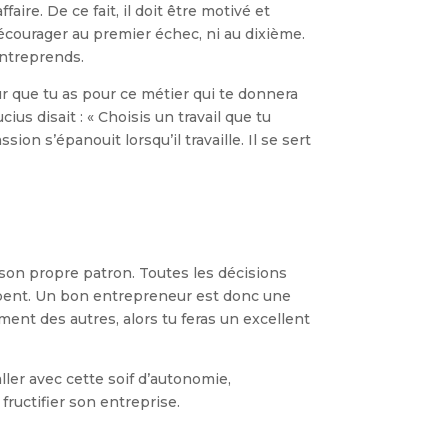
faire. De ce fait, il doit être motivé et
écourager au premier échec, ni au dixième.
entreprends.
r que tu as pour ce métier qui te donnera
s disait : « Choisis un travail que tu
ssion s’épanouit lorsqu’il travaille. Il se sert
st son propre patron. Toutes les décisions
combent. Un bon entrepreneur est donc une
ent des autres, alors tu feras un excellent
ler avec cette soif d’autonomie,
 fructifier son entreprise.